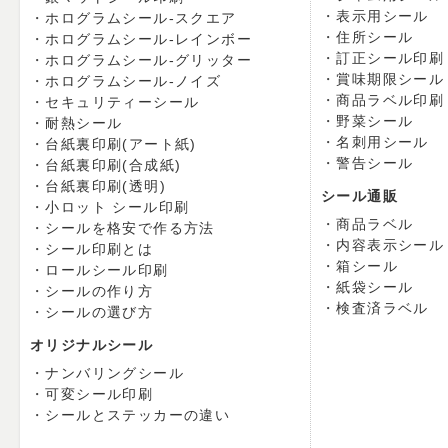
表示用シール
ホログラムシール-スクエア
住所シール
ホログラムシール-レインボー
訂正シール印刷
ホログラムシール-グリッター
賞味期限シール
ホログラムシール-ノイズ
商品ラベル印刷
セキュリティーシール
野菜シール
耐熱シール
名刺用シール
台紙裏印刷(アート紙)
警告シール
台紙裏印刷(合成紙)
台紙裏印刷(透明)
シール通販
小ロット シール印刷
商品ラベル
シールを格安で作る方法
内容表示シール
シール印刷とは
箱シール
ロールシール印刷
紙袋シール
シールの作り方
検査済ラベル
シールの選び方
オリジナルシール
ナンバリングシール
可変シール印刷
シールとステッカーの違い