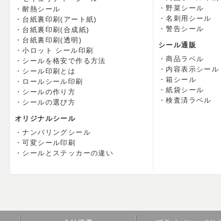
野菜シール
耐熱シール
名刺用シール
台紙裏印刷(アート紙)
警告シール
台紙裏印刷(合成紙)
台紙裏印刷(透明)
シール通販
小ロット シール印刷
商品ラベル
シールを格安で作る方法
内容表示シール
シール印刷とは
箱シール
ロールシール印刷
紙袋シール
シールの作り方
検査済ラベル
シールの選び方
オリジナルシール
ナンバリングシール
可変シール印刷
シールとステッカーの違い