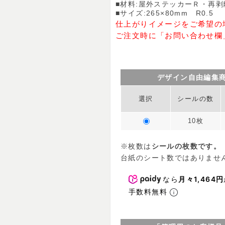
■材料:屋外ステッカーＲ・再
■サイズ:265×80mm R0.5
仕上がりイメージをご希望の
ご注文時に「お問い合わせ欄
デザイン自由編集
選択
シールの数
10枚
※枚数は
シールの枚数です。
台紙のシート数ではありませ
なら
月々1,464円
手数料無料