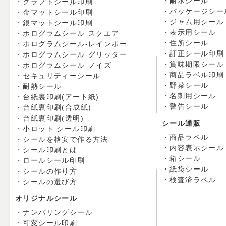
耐水シール
クラフトシール印刷
パッケージシー
金マットシール印刷
ジャム用シール
銀マットシール印刷
表示用シール
ホログラムシール-スクエア
住所シール
ホログラムシール-レインボー
訂正シール印刷
ホログラムシール-グリッター
賞味期限シール
ホログラムシール-ノイズ
商品ラベル印刷
セキュリティーシール
野菜シール
耐熱シール
名刺用シール
台紙裏印刷(アート紙)
警告シール
台紙裏印刷(合成紙)
台紙裏印刷(透明)
シール通販
小ロット シール印刷
商品ラベル
シールを格安で作る方法
内容表示シール
シール印刷とは
箱シール
ロールシール印刷
紙袋シール
シールの作り方
検査済ラベル
シールの選び方
オリジナルシール
ナンバリングシール
可変シール印刷