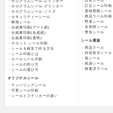
住所シール
ホログラムシール-レインボー
訂正シール印刷
ホログラムシール-グリッター
賞味期限シール
ホログラムシール-ノイズ
商品ラベル印刷
セキュリティーシール
野菜シール
耐熱シール
名刺用シール
台紙裏印刷(アート紙)
警告シール
台紙裏印刷(合成紙)
台紙裏印刷(透明)
シール通販
小ロット シール印刷
商品ラベル
シールを格安で作る方法
内容表示シール
シール印刷とは
箱シール
ロールシール印刷
紙袋シール
シールの作り方
検査済ラベル
シールの選び方
オリジナルシール
ナンバリングシール
可変シール印刷
シールとステッカーの違い