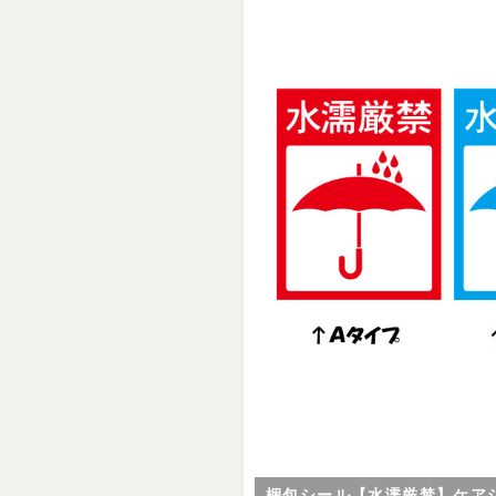
梱包シール【水濡厳禁】ケア