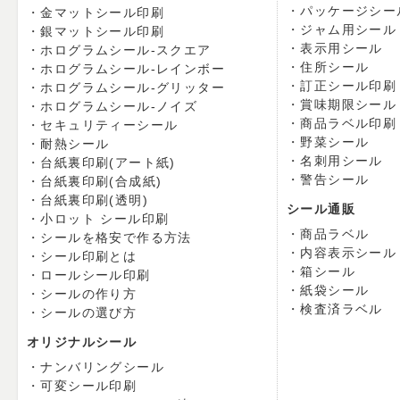
パッケージシー
金マットシール印刷
ジャム用シール
銀マットシール印刷
表示用シール
ホログラムシール-スクエア
住所シール
ホログラムシール-レインボー
訂正シール印刷
ホログラムシール-グリッター
賞味期限シール
ホログラムシール-ノイズ
商品ラベル印刷
セキュリティーシール
野菜シール
耐熱シール
名刺用シール
台紙裏印刷(アート紙)
警告シール
台紙裏印刷(合成紙)
台紙裏印刷(透明)
シール通販
小ロット シール印刷
商品ラベル
シールを格安で作る方法
内容表示シール
シール印刷とは
箱シール
ロールシール印刷
紙袋シール
シールの作り方
検査済ラベル
シールの選び方
オリジナルシール
ナンバリングシール
可変シール印刷