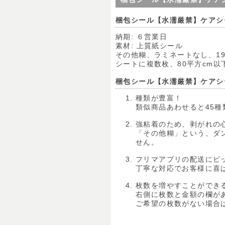
梱包シール【水濡厳禁】ケアシ
納期: ６営業日
素材: 上質紙シール
その他糊、ラミネートなし、1
シートに複数枚、80平方cm以下(9
梱包シール【水濡厳禁】ケアシ
種類が豊富！
類似商品あわせると45
強粘着のため、剥がれの
「その他糊」という、ダ
せん。
フリマアプリの配送にピ
丁寧な対応でお客様に喜
枚数を増やすことができ
右側に枚数と金額の欄が
ご希望の枚数がない場合