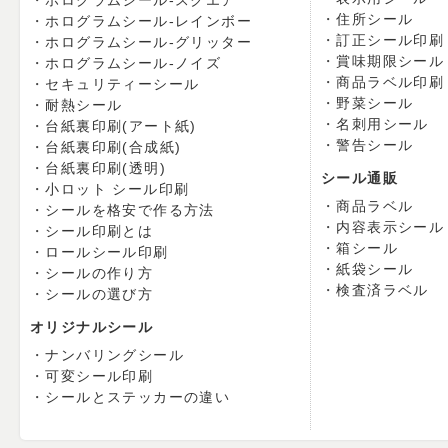
ホログラムシール-スクエア
住所シール
ホログラムシール-レインボー
訂正シール印刷
ホログラムシール-グリッター
賞味期限シール
ホログラムシール-ノイズ
商品ラベル印刷
セキュリティーシール
野菜シール
耐熱シール
名刺用シール
台紙裏印刷(アート紙)
警告シール
台紙裏印刷(合成紙)
台紙裏印刷(透明)
シール通販
小ロット シール印刷
商品ラベル
シールを格安で作る方法
内容表示シール
シール印刷とは
箱シール
ロールシール印刷
紙袋シール
シールの作り方
検査済ラベル
シールの選び方
オリジナルシール
ナンバリングシール
可変シール印刷
シールとステッカーの違い