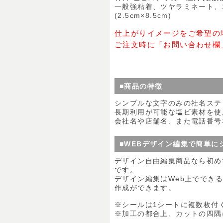
一般強粘着、ツヤラミネート、1
(2.5cm×8.5cm)
仕上がりイメージをご希望の
ご注文時に「お問い合わせ欄
■商品の特徴
シンプルな文字のみの社名ステ
長期利用が可能な塩ビ素材を使
会社名や店舗名、また電話番号
■WEBデザイン編集で簡単に
デザイン自由編集商品なら初め
です。
デザイン編集はWeb上ででき
作成ができます。
※シールは1シートに複数枚付
※加工の都合上、カットの四隅に