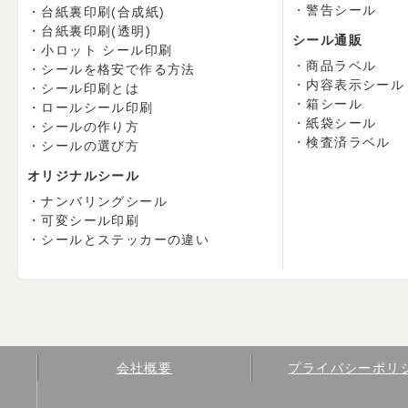
警告シール
台紙裏印刷(合成紙)
台紙裏印刷(透明)
シール通販
小ロット シール印刷
商品ラベル
シールを格安で作る方法
内容表示シール
シール印刷とは
箱シール
ロールシール印刷
紙袋シール
シールの作り方
検査済ラベル
シールの選び方
オリジナルシール
ナンバリングシール
可変シール印刷
シールとステッカーの違い
会社概要
プライバシーポリ