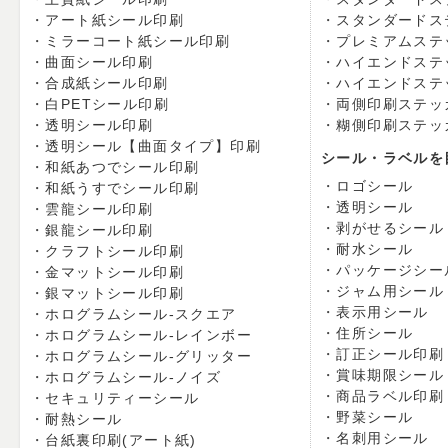
アート紙シール印刷
スタンダードス
ミラーコート紙シール印刷
プレミアムステ
曲面シール印刷
ハイエンドステ
合成紙シール印刷
ハイエンドステ
白PETシール印刷
両側印刷ステッ
透明シール印刷
糊側印刷ステッ
透明シール【曲面タイプ】印刷
シール・ラベルを
和紙あつでシール印刷
ロゴシール
和紙うすでシール印刷
透明シール
雲龍シール印刷
剥がせるシール
銀龍シール印刷
耐水シール
クラフトシール印刷
パッケージシー
金マットシール印刷
ジャム用シール
銀マットシール印刷
表示用シール
ホログラムシール-スクエア
住所シール
ホログラムシール-レインボー
訂正シール印刷
ホログラムシール-グリッター
賞味期限シール
ホログラムシール-ノイズ
商品ラベル印刷
セキュリティーシール
野菜シール
耐熱シール
名刺用シール
台紙裏印刷(アート紙)