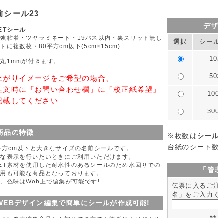
前シール23
デ
ETシール
強粘着・ツヤラミネート・19パス以内・裏スリット無し
選択
シー
トに複数枚・80平方cm以下(5cm×15cm)
1
丸1mmが付きます。
5
上がりイメージをご希望の場合、
注文時に「お問い合わせ欄」に「校正紙希望」
10
記載してください
30
商品の特徴
※枚数は
シー
台紙のシート
平方cm以下と大きなサイズの名前シールです。
きな表示を行いたいときにご利用いただけます。
ET素材を使用した耐水性のあるシールのため水回りでの
「管
使用も可能な商品となっております。
、色味はWeb上で編集が可能です!
伝票に入るご
名」をご入力
WEBデザイン編集で簡単にシールが作成可能!