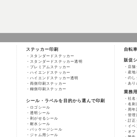
ステッカー印刷
自転
スタンダードステッカー
販促
スタンダードステッカー透明
店舗
プレミアムステッカー
産地
ハイエンドステッカー
のし
ハイエンドステッカー透明
あり
両側印刷ステッカー
糊側印刷ステッカー
業務
社名
シール・ラベルを目的から選んで印刷
名刺
ロゴシール
周年
透明シール
管理
剥がせるシール
訂正
耐水シール
イベ
パッケージシール
オフ
ジャム用シール