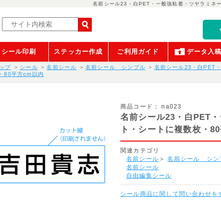
名前シール23・白PET・一般強粘着・ツヤラミネ
シール印刷
ステッカー作成
ご利用ガイド
データ入
ップ
シール
名前シール
名前シール シンプル
名前シール23・白PE
・80平方cm以内
商品コード：
na023
名前シール23・白PET
ト・シートに複数枚・80
関連カテゴリ
名前シール
＞
名前シール シン
名前シール
自由編集シール
シール商品に関して問い合わせを