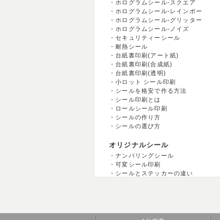
ホログラムシール-スクエア
ホログラムシール-レインボー
ホログラムシール-グリッター
ホログラムシール-ノイズ
セキュリティーシール
耐熱シール
台紙裏印刷(アート紙)
台紙裏印刷(合成紙)
台紙裏印刷(透明)
小ロット シール印刷
シールを格安で作る方法
シール印刷とは
ロールシール印刷
シールの作り方
シールの選び方
オリジナルシール
ナンバリングシール
可変シール印刷
シールとステッカーの違い