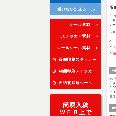
名
透けない訂正シール
白P
一般
シール素材 ＞
シー
※角
ステッカー素材 ＞
仕
ご
ロールシール素材 ＞
と
両側印刷ステッカー
■
糊側印刷ステッカー
80
台紙裏印刷シール
大
白P
ご
書体
簡易入稿
■
ＷＥＢ上で