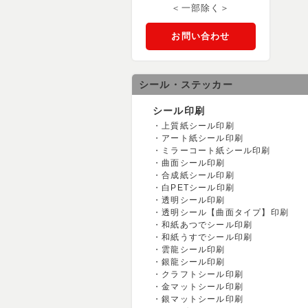
＜一部除く＞
お問い合わせ
シール・ステッカー
シール印刷
上質紙シール印刷
アート紙シール印刷
ミラーコート紙シール印刷
曲面シール印刷
合成紙シール印刷
白PETシール印刷
透明シール印刷
透明シール【曲面タイプ】印刷
和紙あつでシール印刷
和紙うすでシール印刷
雲龍シール印刷
銀龍シール印刷
クラフトシール印刷
金マットシール印刷
銀マットシール印刷