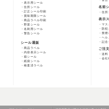
警告
表示用シール
名前
住所シール
訂正シール印刷
住所
賞味期限シール
表示
商品ラベル印刷
マス
野菜シール
防犯
名刺用シール
禁煙
警告シール
ヘル
記念
シール通販
商品ラベル
ご注
内容表示シール
送料
箱シール
会社
紙袋シール
検査済ラベル