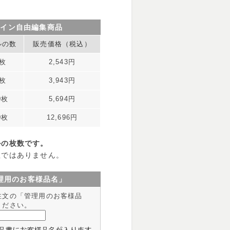
ザイン自由編集商品
ルの数
販売価格（税込）
0枚
2,543円
0枚
3,943円
0枚
5,694円
0枚
12,696円
ルの枚数です。
数ではありません。
理用のお客様品名」
注文の「管理用のお客様品
ください。