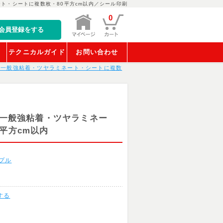
ート・シートに複数枚・80平方cm以内／シール印刷
0
会員登録をする
稿
テクニカルガイド
お問い合わせ
T・一般強粘着・ツヤラミネート・シートに複数
・一般強粘着・ツヤラミネー
平方cm以内
プル
する