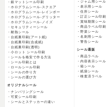
ジャム用シール
銀マットシール印刷
表示用シール
ホログラムシール-スクエア
住所シール
ホログラムシール-レインボー
訂正シール印刷
ホログラムシール-グリッター
賞味期限シール
ホログラムシール-ノイズ
商品ラベル印刷
セキュリティーシール
野菜シール
耐熱シール
名刺用シール
台紙裏印刷(アート紙)
警告シール
台紙裏印刷(合成紙)
台紙裏印刷(透明)
シール通販
小ロット シール印刷
商品ラベル
シールを格安で作る方法
内容表示シール
シール印刷とは
箱シール
ロールシール印刷
紙袋シール
シールの作り方
検査済ラベル
シールの選び方
オリジナルシール
ナンバリングシール
可変シール印刷
シールとステッカーの違い