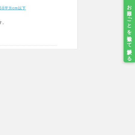
0平方cm以下
す。