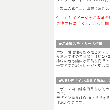
ツヤラミネート、19パス以内、裏
※加工の都合上、四隅に角丸0.
仕上がりイメージをご希望の
ご注文時に「お問い合わせ欄
■灯油缶ステッカーの特徴
耐水・耐候性のある塩ビステッ
短期用ですので耐候性は約1〜
枠線の色も編集が可能な商品で
手書きでご記入いただく場合に
■WEBデザイン編集で簡単に
デザイン自由編集商品なら初め
です。
デザイン編集はWeb上ででき
作成ができます。