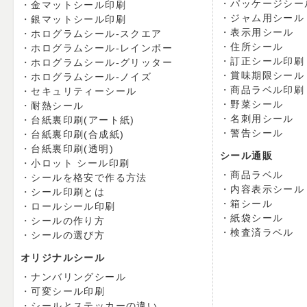
パッケージシー
金マットシール印刷
ジャム用シール
銀マットシール印刷
表示用シール
ホログラムシール-スクエア
住所シール
ホログラムシール-レインボー
訂正シール印刷
ホログラムシール-グリッター
賞味期限シール
ホログラムシール-ノイズ
商品ラベル印刷
セキュリティーシール
野菜シール
耐熱シール
名刺用シール
台紙裏印刷(アート紙)
警告シール
台紙裏印刷(合成紙)
台紙裏印刷(透明)
シール通販
小ロット シール印刷
商品ラベル
シールを格安で作る方法
内容表示シール
シール印刷とは
箱シール
ロールシール印刷
紙袋シール
シールの作り方
検査済ラベル
シールの選び方
オリジナルシール
ナンバリングシール
可変シール印刷
シールとステッカーの違い