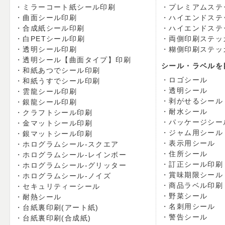
ミラーコート紙シール印刷
プレミアムステ
曲面シール印刷
ハイエンドステ
合成紙シール印刷
ハイエンドステ
白PETシール印刷
両側印刷ステッ
透明シール印刷
糊側印刷ステッ
透明シール【曲面タイプ】印刷
シール・ラベルを
和紙あつでシール印刷
ロゴシール
和紙うすでシール印刷
透明シール
雲龍シール印刷
剥がせるシール
銀龍シール印刷
耐水シール
クラフトシール印刷
パッケージシー
金マットシール印刷
ジャム用シール
銀マットシール印刷
表示用シール
ホログラムシール-スクエア
住所シール
ホログラムシール-レインボー
訂正シール印刷
ホログラムシール-グリッター
賞味期限シール
ホログラムシール-ノイズ
商品ラベル印刷
セキュリティーシール
野菜シール
耐熱シール
名刺用シール
台紙裏印刷(アート紙)
警告シール
台紙裏印刷(合成紙)