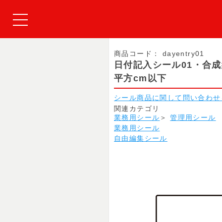
商品コード：
dayentry01
日付記入シール01・合
平方cm以下
シール商品に関して問い合わせ
関連カテゴリ
業務用シール
＞
管理用シール
業務用シール
自由編集シール