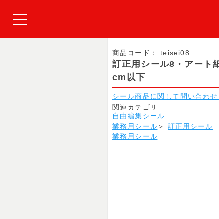
商品コード：
teisei08
訂正用シール8・アート
cm以下
シール商品に関して問い合わせ
関連カテゴリ
自由編集シール
業務用シール
＞
訂正用シール
業務用シール