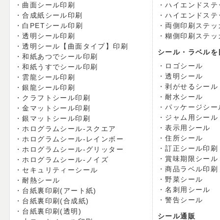
曲面シール印刷
ハイエンドステ
合成紙シール印刷
ハイエンドステ
白PETシール印刷
両側印刷ステッ
透明シール印刷
糊側印刷ステッ
透明シール【曲面タイプ】印刷
シール・ラベルを
和紙あつでシール印刷
ロゴシール
和紙うすでシール印刷
透明シール
雲龍シール印刷
剥がせるシール
銀龍シール印刷
耐水シール
クラフトシール印刷
パッケージシー
金マットシール印刷
ジャム用シール
銀マットシール印刷
表示用シール
ホログラムシール-スクエア
住所シール
ホログラムシール-レインボー
訂正シール印刷
ホログラムシール-グリッター
賞味期限シール
ホログラムシール-ノイズ
商品ラベル印刷
セキュリティーシール
野菜シール
耐熱シール
名刺用シール
台紙裏印刷(アート紙)
警告シール
台紙裏印刷(合成紙)
台紙裏印刷(透明)
シール通販