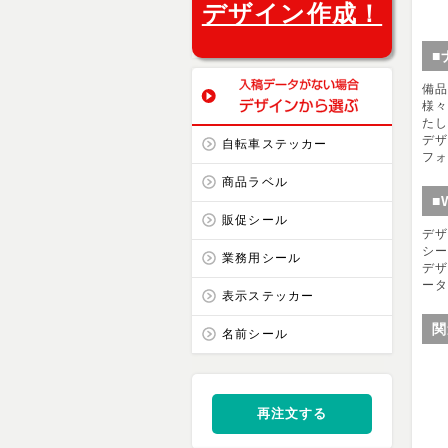
デザイン作成！
■
備
様
た
デ
自転車ステッカー
フ
商品ラベル
■
販促シール
デ
シ
業務用シール
デザ
ー
表示ステッカー
関
名前シール
再注文する