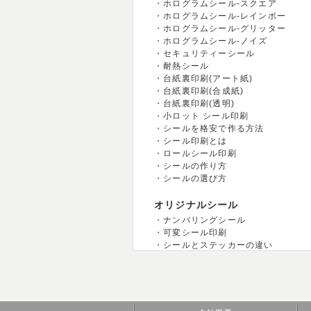
ホログラムシール-スクエア
ホログラムシール-レインボー
ホログラムシール-グリッター
ホログラムシール-ノイズ
セキュリティーシール
耐熱シール
台紙裏印刷(アート紙)
台紙裏印刷(合成紙)
台紙裏印刷(透明)
小ロット シール印刷
シールを格安で作る方法
シール印刷とは
ロールシール印刷
シールの作り方
シールの選び方
オリジナルシール
ナンバリングシール
可変シール印刷
シールとステッカーの違い