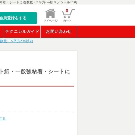
粘着・シートに複数枚・5平方cm以内／シール印刷
0
会員登録をする
稿
テクニカルガイド
お問い合わせ
数枚・5平方cm以内
ト紙・一般強粘着・シートに
する