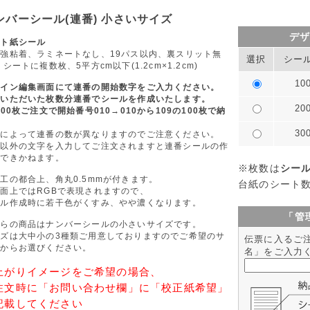
ンバーシール(連番) 小さいサイズ
デ
ート紙シール
強粘着、ラミネートなし、19パス以内、裏スリット無
選択
シー
 シートに複数枚、5平方cm以下(1.2cm×1.2cm)
10
ザイン編集画面にて連番の開始数字をご入力ください。
択いただいた枚数分連番でシールを作成いたします。
20
100枚ご注文で開始番号010→010から109の100枚で納
30
数によって連番の数が異なりますのでご注意ください。
字以外の文字を入力してご注文されますと連番シールの作
はできかねます。
※枚数は
シー
工の都合上、角丸0.5mmが付きます。
台紙のシート
面上ではRGBで表現されますので、
ール作成時に若干色がくすみ、やや濃くなります。
「管
ちらの商品はナンバーシールの小さいサイズです。
イズは大中小の3種類ご用意しておりますのでご希望のサ
伝票に入るご
ズからお選びください。
名」をご入力
上がりイメージをご希望の場合、
注文時に「お問い合わせ欄」に「校正紙希望」
記載してください