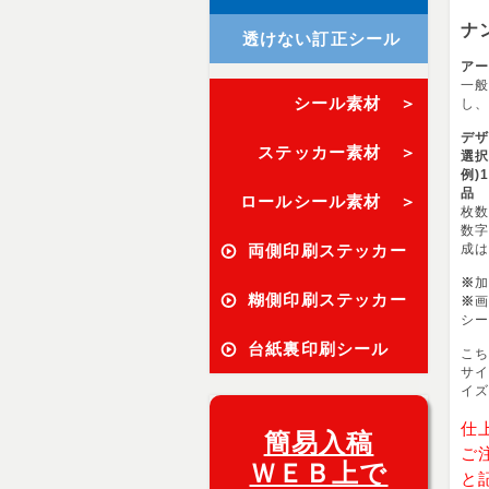
ナ
透けない訂正シール
ア
一般
シール素材 ＞
し、
デ
ステッカー素材 ＞
選
例)
品
ロールシール素材 ＞
枚
数
両側印刷ステッカー
成
※
加
糊側印刷ステッカー
※
画
シ
台紙裏印刷シール
こ
サ
イ
仕
簡易入稿
ご
ＷＥＢ上で
と