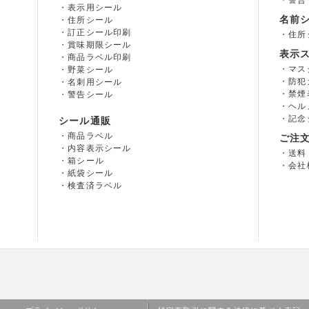
警告
表示用シール
名前
住所シール
訂正シール印刷
住所
賞味期限シール
表示
商品ラベル印刷
マス
野菜シール
防犯
名刺用シール
禁煙
警告シール
ヘル
記念
シール通販
商品ラベル
ご注
内容表示シール
送料
箱シール
会社
紙袋シール
検査済ラベル