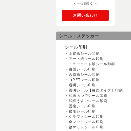
＜一部除く＞
お問い合わせ
シール・ステッカー
シール印刷
上質紙シール印刷
アート紙シール印刷
ミラーコート紙シール印刷
曲面シール印刷
合成紙シール印刷
白PETシール印刷
透明シール印刷
透明シール【曲面タイプ】印刷
和紙あつでシール印刷
和紙うすでシール印刷
雲龍シール印刷
銀龍シール印刷
クラフトシール印刷
金マットシール印刷
銀マットシール印刷