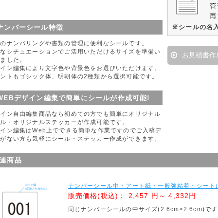
ナンバーシール特徴
※シールの名
品のナンバリングや書類の管理に便利なシールです。
々なシチュエーションでご活用いただけるサイズを準備い
お見積書作
しました。
ザイン編集により文字色や背景色をお選びいただけます。
ォントもゴシック体、明朝体の2種類から選択可能です。
WEBデザイン編集で簡単にシールが作成可能!
ザイン自由編集商品なら初めての方でも簡単にオリジナル
ール・オリジナルステッカーが作成可能です。
イン編集はWeb上でできる簡単な作業ですのでご入稿デ
タがない方も気軽にシール・ステッカー作成ができます。
連商品
ナンバーシール中・アート紙・一般強粘着・シートに
販売価格(税込)：
2,457 円～ 4,332円
同じナンバーシールの中サイズ(2.6cm×2.6cm)で