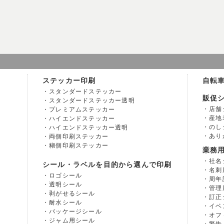
ステッカー印刷
自転
スタンダードステッカー
販促
スタンダードステッカー透明
店舗
プレミアムステッカー
産地
ハイエンドステッカー
のし
ハイエンドステッカー透明
あり
両側印刷ステッカー
糊側印刷ステッカー
業務
社名
シール・ラベルを目的から選んで印刷
名刺
ロゴシール
周年
透明シール
管理
剥がせるシール
訂正
耐水シール
イベ
パッケージシール
オフ
ジャム用シール