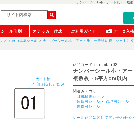
ナンバーシール小・アート紙・一般強
シール印刷
ステッカー作成
ご利用ガイド
データ入
ップ
自由編集シール
ナンバーシール小・アート紙・一般強粘着・シートに複
商品コード：
number02
ナンバーシール小・アー
複数枚・5平方cm以内
関連カテゴリ
自由編集シール
業務用シール
＞
管理用シール
業務用シール
シール商品に関して問い合わせを