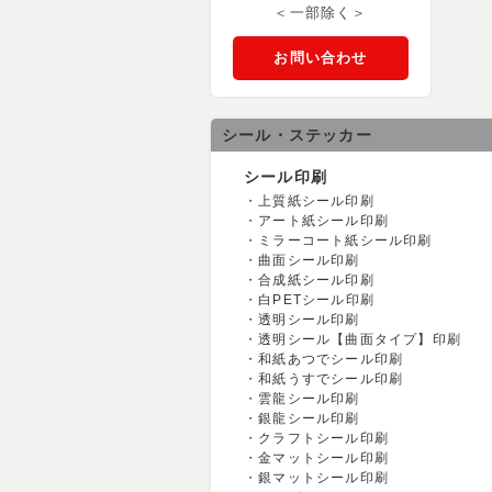
＜一部除く＞
お問い合わせ
シール・ステッカー
シール印刷
上質紙シール印刷
アート紙シール印刷
ミラーコート紙シール印刷
曲面シール印刷
合成紙シール印刷
白PETシール印刷
透明シール印刷
透明シール【曲面タイプ】印刷
和紙あつでシール印刷
和紙うすでシール印刷
雲龍シール印刷
銀龍シール印刷
クラフトシール印刷
金マットシール印刷
銀マットシール印刷