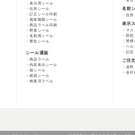
警告
表示用シール
名前
住所シール
訂正シール印刷
住所
賞味期限シール
表示
商品ラベル印刷
マス
野菜シール
防犯
名刺用シール
禁煙
警告シール
ヘル
記念
シール通販
商品ラベル
ご注
内容表示シール
送料
箱シール
会社
紙袋シール
検査済ラベル