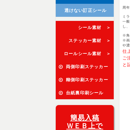
周
透けない訂正シール
ミ
一般
し、
シール素材 ＞
※角
ステッカー素材 ＞
※画
や
仕
ロールシール素材 ＞
ご
と
両側印刷ステッカー
糊側印刷ステッカー
台紙裏印刷シール
簡易入稿
ＷＥＢ上で