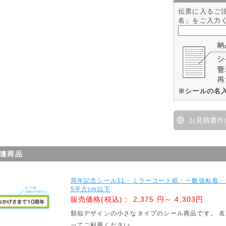
伝票に入るご
名」をご入力
※シールの名
お見積書作
連商品
周年記念シール11・ミラーコート紙・一般強粘着
5平方cm以下
販売価格(税込)：
2,375 円～ 4,303円
類似デザインの小さなタイプのシール商品です。 
ってご利用ください。