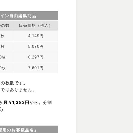
ザイン自由編集商品
ルの数
販売価格（税込）
0枚
4,149円
0枚
5,070円
00枚
6,297円
00枚
7,601円
ルの枚数です。
数ではありません。
ら
月々1,383円
から。分割
理用のお客様品名」