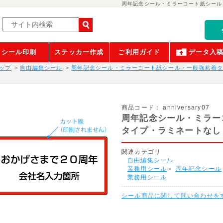
周年記念シール・ミラーコート紙シール
シール印刷
ステッカー作成
ご利用ガイド
データ入
ップ
自由編集シール
周年記念シール・ミラーコート紙シール・一般強粘着
商品コード：
anniversary07
周年記念シール・ミラー
タイプ・ラミネートなし
関連カテゴリ
自由編集シール
業務用シール
＞
周年記念シール
業務用シール
シール商品に関して問い合わせを