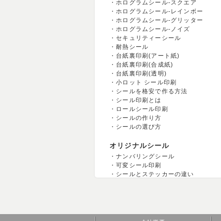
ホログラムシール-スクエア
ホログラムシール-レインボー
ホログラムシール-グリッター
ホログラムシール-ノイズ
セキュリティーシール
耐熱シール
台紙裏印刷(アート紙)
台紙裏印刷(合成紙)
台紙裏印刷(透明)
小ロット シール印刷
シールを格安で作る方法
シール印刷とは
ロールシール印刷
シールの作り方
シールの選び方
オリジナルシール
ナンバリングシール
可変シール印刷
シールとステッカーの違い