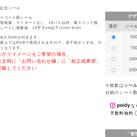
年記念シール
デ
ラーコート紙シール
強粘着、ラミネートなし、19パス以内、裏スリット無
選択
シー
シートに複数枚、10平方cm以下(2cm×4cm)
50
丸0.5mmが付きます。
面上ではRGBで表現されますので、若干色がくすみ、や
濃くなります。
70
上がりイメージをご希望の場合、
10
注文時に「お問い合わせ欄」に「校正紙希望」
記載してください
20
※枚数は
シー
台紙のシート
な
手数料無料
「管