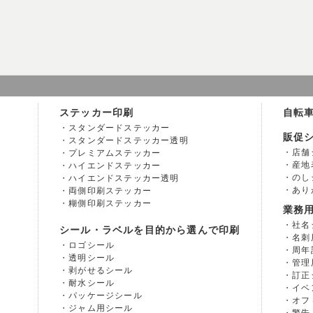
ステッカー印刷
自転
スタンダードステッカー
販促
スタンダードステッカー透明
店舗
プレミアムステッカー
産地
ハイエンドステッカー
のし
ハイエンドステッカー透明
あり
両側印刷ステッカー
糊側印刷ステッカー
業務
社名
シール・ラベルを目的から選んで印刷
名刺
ロゴシール
周年
透明シール
管理
剥がせるシール
訂正
耐水シール
イベ
パッケージシール
オフ
ジャム用シール