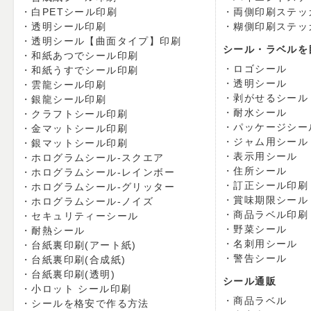
白PETシール印刷
両側印刷ステッ
透明シール印刷
糊側印刷ステッ
透明シール【曲面タイプ】印刷
シール・ラベルを
和紙あつでシール印刷
ロゴシール
和紙うすでシール印刷
透明シール
雲龍シール印刷
剥がせるシール
銀龍シール印刷
耐水シール
クラフトシール印刷
パッケージシー
金マットシール印刷
ジャム用シール
銀マットシール印刷
表示用シール
ホログラムシール-スクエア
住所シール
ホログラムシール-レインボー
訂正シール印刷
ホログラムシール-グリッター
賞味期限シール
ホログラムシール-ノイズ
商品ラベル印刷
セキュリティーシール
野菜シール
耐熱シール
名刺用シール
台紙裏印刷(アート紙)
警告シール
台紙裏印刷(合成紙)
台紙裏印刷(透明)
シール通販
小ロット シール印刷
商品ラベル
シールを格安で作る方法