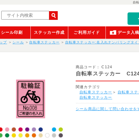
自
シール印刷
ステッカー作成
ご利用ガイド
データ入
ップ
シール
自転車ステッカー
自転車ステッカー:名入れナンバリングタイ
商品コード：
C124
自転車ステッカー C12
関連カテゴリ
自転車ステッカー
＞
自転車ステ
自転車ステッカー
シール商品に関して問い合わせを