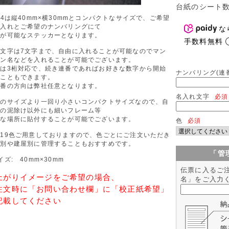
台紙のシート
24は縦40mm×横30mmとコンパクトなサイズで、ご希望
名入れとご希望のナンバリングにて
な
成が可能なステッカーとなります。
手数料無料
入文字は7文字まで、自由に入れることが可能なのでマン
ョン名などを入れることが可能でございます。
字は3桁対応で、続き連番であればお好きな数字から開始
ナンバリング(連番
ることもできます。
連番の方向は弊社任意となります。
名入れ文字
必須
常のサイズより一回り小さいコンパクトサイズなので、自
車の泥除け以外にも細いフレーム等
々な場所に貼付することが可能でございます。
色
必須
19色ご用意しておりますので、色ごとにご注文いただき
度別や建屋別に管理することもおすすめです。
「管
イズ: 40mm×30mm
伝票に入るご
上がりイメージをご希望の場合、
名」をご入力
注文時に「お問い合わせ欄」に「校正紙希望」
記載してください