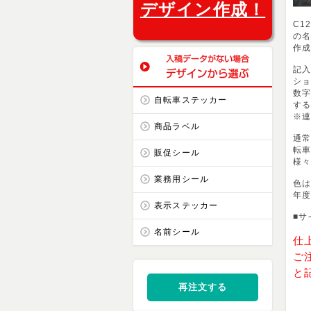
デザイン作成！
C1
の
作
記
シ
数
自転車ステッカー
す
※
商品ラベル
通
転
販促シール
様
業務用シール
色は
年
表示ステッカー
■サ
名前シール
仕
ご
と
再注文する