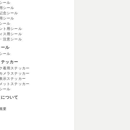
シール
用シール
記念シール
用シール
シール
ント用シール
ィス用シール
・注意シール
シール
シール
ステッカー
ク着用ステッカー
カメラステッカー
表示ステッカー
メットステッカー
シール
文について
概要