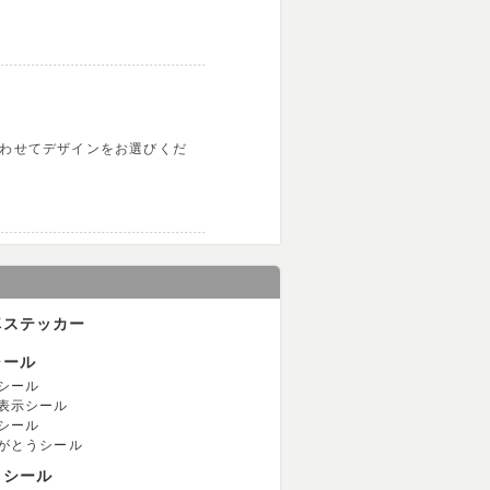
合わせてデザインをお選びくだ
車ステッカー
シール
シール
表示シール
シール
がとうシール
用シール