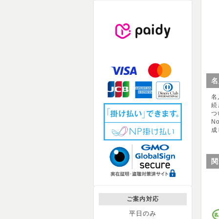
名
名
続
つ
N
成
関
ご案内対応
平日のみ