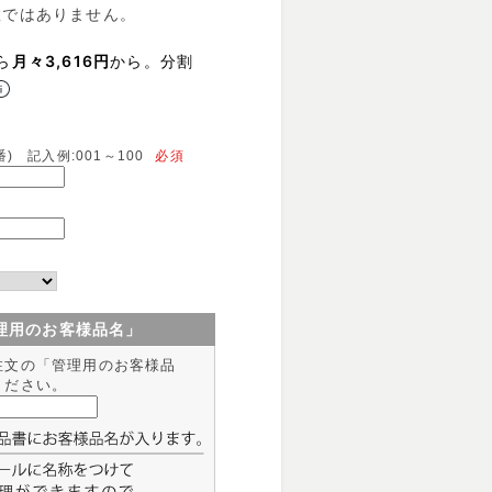
数ではありません。
ら
月々3,616円
から。分割
) 記入例:001～100
必須
理用のお客様品名」
注文の「管理用のお客様品
ください。