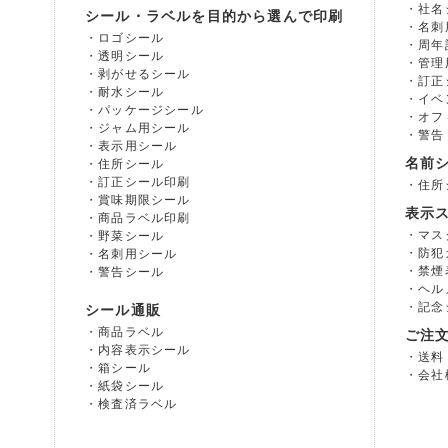
社名
シール・ラベルを目的から選んで印刷
名刺
ロゴシール
周年
透明シール
管理
剥がせるシール
訂正
耐水シール
イベ
パッケージシール
オフ
ジャム用シール
警告
表示用シール
名前
住所シール
訂正シール印刷
住所
賞味期限シール
表示
商品ラベル印刷
マス
野菜シール
防犯
名刺用シール
禁煙
警告シール
ヘル
記念
シール通販
商品ラベル
ご注
内容表示シール
送料
箱シール
会社
紙袋シール
検査済ラベル