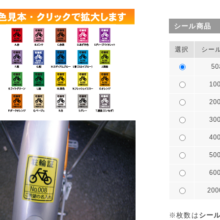
シール商品
選択
シー
5
10
20
30
40
50
60
20
※枚数は
シー