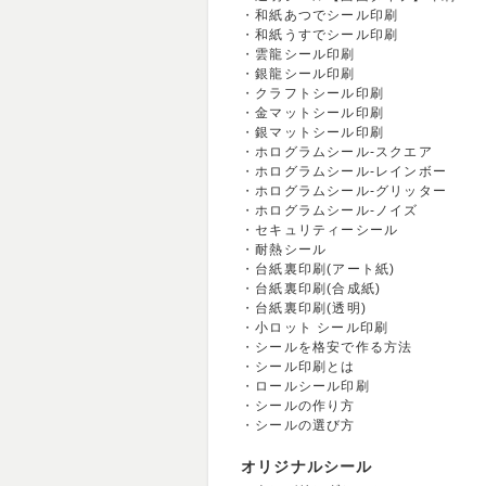
和紙あつでシール印刷
和紙うすでシール印刷
雲龍シール印刷
銀龍シール印刷
クラフトシール印刷
金マットシール印刷
銀マットシール印刷
ホログラムシール-スクエア
ホログラムシール-レインボー
ホログラムシール-グリッター
ホログラムシール-ノイズ
セキュリティーシール
耐熱シール
台紙裏印刷(アート紙)
台紙裏印刷(合成紙)
台紙裏印刷(透明)
小ロット シール印刷
シールを格安で作る方法
シール印刷とは
ロールシール印刷
シールの作り方
シールの選び方
オリジナルシール