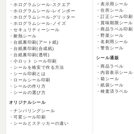
表示用シール
ホログラムシール-スクエア
住所シール
ホログラムシール-レインボー
訂正シール印刷
ホログラムシール-グリッター
賞味期限シール
ホログラムシール-ノイズ
商品ラベル印刷
セキュリティーシール
野菜シール
耐熱シール
名刺用シール
台紙裏印刷(アート紙)
警告シール
台紙裏印刷(合成紙)
台紙裏印刷(透明)
シール通販
小ロット シール印刷
商品ラベル
シールを格安で作る方法
内容表示シール
シール印刷とは
箱シール
ロールシール印刷
紙袋シール
シールの作り方
検査済ラベル
シールの選び方
オリジナルシール
ナンバリングシール
可変シール印刷
シールとステッカーの違い