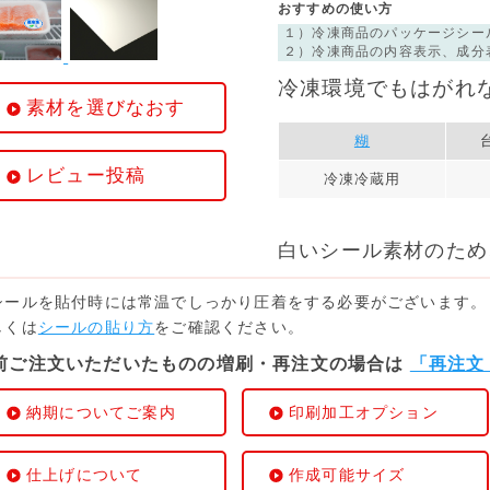
おすすめの使い方
１）​冷凍商品の​パッケージシー
２）​冷凍商品の​内容表示、​成分
冷凍環境でもはがれ
素材を選びなおす
糊
レビュー投稿
冷凍冷蔵用
白いシール素材のため
シールを貼付時には常温でしっかり圧着をする必要がございます。
しくは
シールの貼り方
をご確認ください。
前ご注文いただいたものの増刷・再注文の場合は
「再注文
納期についてご案内
印刷加工オプション
仕上げについて
作成可能サイズ