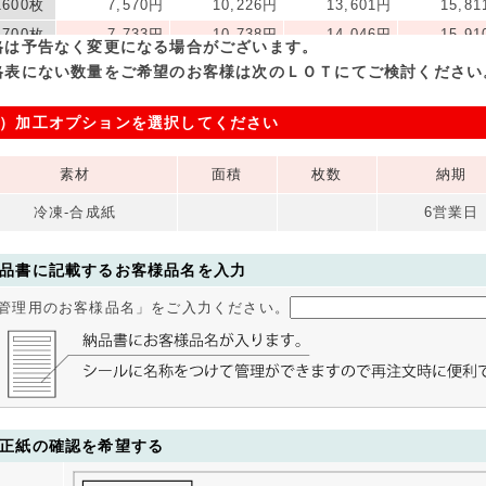
1600枚
7,570円
10,226円
13,601円
15,8
1700枚
7,733円
10,738円
14,046円
15,9
格は予告なく変更になる場合がございます。
1800枚
7,895円
11,246円
14,459円
16,3
格表にない数量をご希望のお客様は次のＬＯＴにてご検討ください
1900枚
8,058円
11,750円
14,841円
16,7
）加工オプションを選択してください
2000枚
8,220円
12,246円
15,191円
16,7
2500枚
9,834円
14,956円
16,631円
17,8
素材
面積
枚数
納期
3000枚
11,540円
15,719円
17,484円
18,9
3500枚
13,238円
16,298円
18,336円
20,0
冷凍-合成紙
6営業日
4000枚
14,920円
16,879円
19,189円
21,1
4500枚
15,449円
17,460円
20,041円
22,1
品書に記載するお客様品名を入力
5000枚
15,875円
18,040円
20,894円
23,3
管理用のお客様品名」をご入力ください。
5500枚
16,301円
18,621円
21,746円
24,3
6000枚
16,728円
19,203円
22,599円
25,4
6500枚
17,154円
19,781円
23,451円
26,7
7000枚
17,580円
20,729円
24,304円
28,4
7500枚
18,006円
21,861円
25,585円
30,1
正紙の確認を希望する
8000枚
18,433円
22,983円
26,954円
31,8