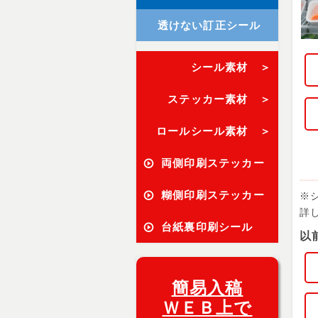
透けない訂正シール
シール素材 ＞
ステッカー素材 ＞
ロールシール素材 ＞
両側印刷ステッカー
糊側印刷ステッカー
※
詳
台紙裏印刷シール
以
簡易入稿
ＷＥＢ上で