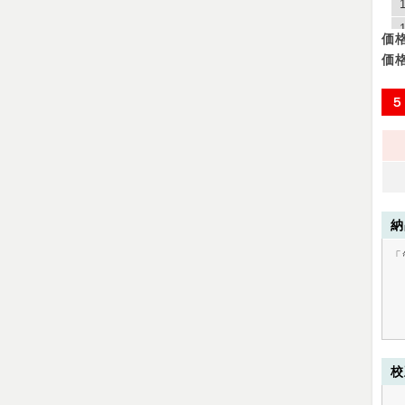
価
価
５
納
「
校