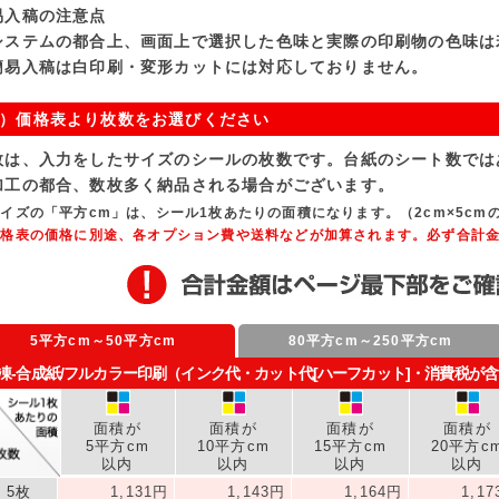
易入稿の注意点
システムの都合上、画面上で選択した色味と実際の印刷物の色味は
簡易入稿は白印刷・変形カットには対応しておりません。
）価格表より枚数をお選びください
数は、入力をしたサイズのシールの枚数です。台紙のシート数では
加工の都合、数枚多く納品される場合がございます。
イズの「平方cm」は、シール1枚あたりの面積になります。（2cm×5cmの
価格表の価格に別途、各オプション費や送料などが加算されます。必ず合計
5平方cm～50平方cm
80平方cm～250平方cm
凍-合成紙/フルカラー印刷（インク代・カット代[ハーフカット]・消費税が
面積が
面積が
面積が
面積が
5平方cm
10平方cm
15平方cm
20平方c
以内
以内
以内
以内
5枚
1,131円
1,143円
1,164円
1,1