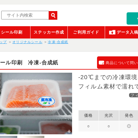
シール印刷
ステッカー作成
ご利用ガイド
データ入
ップ
オリジナルシール
冷凍-合成紙
ール印刷 冷凍-合成紙
商品について問
-20℃までの冷凍環
フィルム素材で濡れ
フ
価格
光沢
発色
○
○
◎