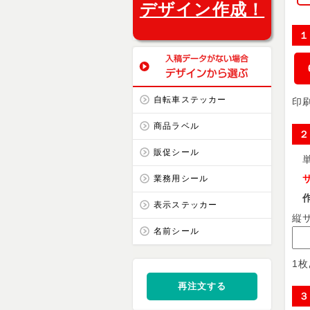
デザイン作成！
１
自転車ステッカー
印
商品ラベル
２
販促シール
単
サ
業務用シール
作成
表示ステッカー
縦
名前シール
1
再注文する
３