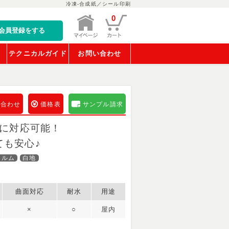
冷凍-合成紙／シール印刷
0
会員登録をする
稿
テクニカルガイド
お問い合わせ
い合わせ
価格表
サンプル請求
境に対応可能！
ても安心♪
ィルム
白地
曲面対応
耐水
用途
×
○
屋内