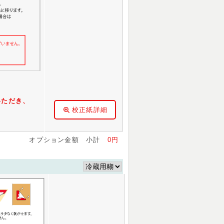
85円
46,034円
61,200円
58円
48,160円
63,854円
46円
50,051円
66,883円
19円
51,969円
70,143円
94円
71,645円
102,630円
84円
92,690円
133,455円
31円
114,625円
163,236円
いただき、
01円
136,559円
194,893円
校正紙詳細
86円
156,420円
223,266円
55円
178,058円
252,579円
オプション金額 小計
0円