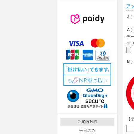
ア
Ａ
Ａ
デー
デ
Ｂ
デ
【
ご案内対応
平日のみ