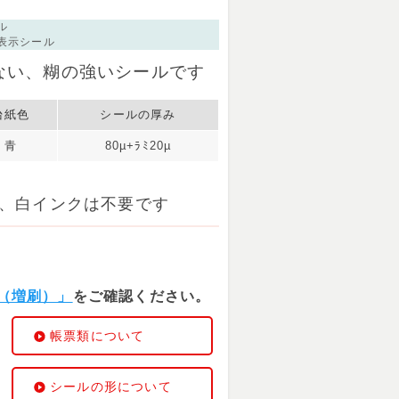
ル
​表示シール
ない、糊の強いシールです
台紙色
シールの厚み
青
80µ+ﾗﾐ20µ
、白インクは不要です
（増刷）」
をご確認ください。
帳票類について
シールの形について