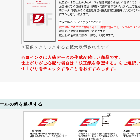
8500枚
18,859円
24,114円
28,336円
33,4
9000枚
19,651円
25,236円
29,705円
35,1
9500枚
20,463円
26,368円
31,088円
36,8
0000枚
21,284円
27,489円
32,458円
38,5
5000枚
29,440円
38,756円
46,201円
55,2
※画像をクリックすると拡大表示されます※
0000枚
37,605円
50,024円
59,960円
72,0
5000枚
45,761円
61,291円
73,704円
87,8
※白インクは入稿データの作成が難しい商品です。
仕上がりがご心配な場合は「校正紙を希望する」をご選択
0000枚
53,925円
72,559円
87,449円
104,4
仕上がりをチェックすることをおすすめします。
5000枚
62,081円
83,825円
100,110円
120,9
0000枚
70,246円
95,093円
113,714円
137,5
ールの糊を選択する