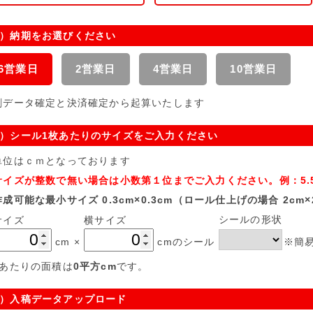
）納期をお選びください
6営業日
2営業日
4営業日
10営業日
刷データ確定と決済確定から起算いたします
）シール1枚あたりのサイズをご入力ください
位はｃｍとなっております
イズが整数で無い場合は小数第１位までご入力ください。例：5.5
可能な最小サイズ 0.3cm×0.3cm（ロール仕上げの場合 2cm×
シールの形状
サイズ
横サイズ
cm
×
cmのシール
※簡易
枚あたりの面積は
0
平方cm
です。
）入稿データアップロード