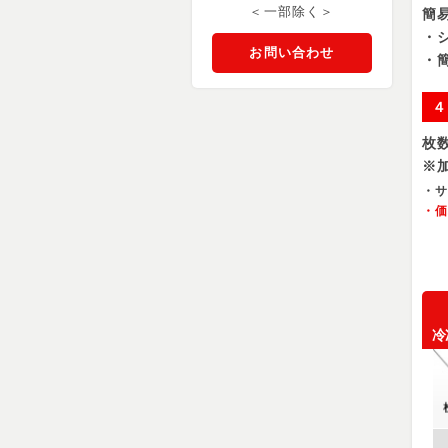
＜一部除く＞
簡
・
お問い合わせ
・
４
枚
※
・サ
・
冷