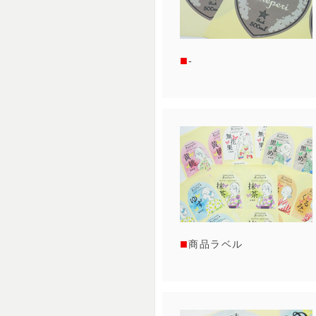
-
商品ラベル