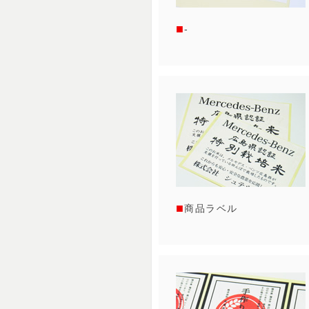
-
商品ラベル