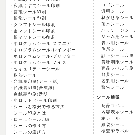
ロゴシール
和紙うすでシール印刷
透明シール
雲龍シール印刷
剥がせるシール
銀龍シール印刷
耐水シール
クラフトシール印刷
パッケージシー
金マットシール印刷
ジャム用シール
銀マットシール印刷
表示用シール
ホログラムシール-スクエア
住所シール
ホログラムシール-レインボー
訂正シール印刷
ホログラムシール-グリッター
賞味期限シール
ホログラムシール-ノイズ
商品ラベル印刷
セキュリティーシール
野菜シール
耐熱シール
名刺用シール
台紙裏印刷(アート紙)
警告シール
台紙裏印刷(合成紙)
台紙裏印刷(透明)
シール通販
小ロット シール印刷
商品ラベル
シールを格安で作る方法
内容表示シール
シール印刷とは
箱シール
ロールシール印刷
紙袋シール
シールの作り方
検査済ラベル
シールの選び方