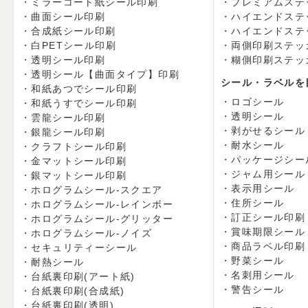
ミラーコート紙シール印刷
プレミアムステ
曲面シール印刷
ハイエンドステ
合成紙シール印刷
ハイエンドステ
白PETシール印刷
両側印刷ステッ
透明シール印刷
糊側印刷ステッ
透明シール【曲面タイプ】印刷
シール・ラベルを
和紙あつでシール印刷
ロゴシール
和紙うすでシール印刷
透明シール
雲龍シール印刷
剥がせるシール
銀龍シール印刷
耐水シール
クラフトシール印刷
パッケージシー
金マットシール印刷
ジャム用シール
銀マットシール印刷
表示用シール
ホログラムシール-スクエア
住所シール
ホログラムシール-レインボー
訂正シール印刷
ホログラムシール-グリッター
賞味期限シール
ホログラムシール-ノイズ
商品ラベル印刷
セキュリティーシール
野菜シール
耐熱シール
名刺用シール
台紙裏印刷(アート紙)
警告シール
台紙裏印刷(合成紙)
台紙裏印刷(透明)